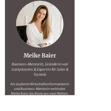
Meike Baier
Business-Mentorin, Gründerin von
startpluseins & Expertin für Sales &
Technik
Als studierte Wirtschaftsinformatikerin
und Business-Mentorin verbindet
Meike Baier das Beste aus zwei Welten:
strategisches Sales-Know-how und
technisches Umsetzungswissen. Mit
ihrem Unternehmen startpluseins