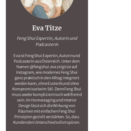
Eva Titze
Feng Shui Expertin, Autorin und
Podcasterin
Eva ist Feng Shui Expertin, Autorin und
Podcasterin aus Österreich. Unter dem
Namen @fengshui.eva zeigt sie auf
Instagram, wie modernes Feng Shui
ganz praktisch in den Alltag integriert
werden kann, ohne Esoterik und ohne
Kompromisse beim Stil. Denn Feng Shui
muss weder kompliziert noch weltfremd
sein. Im Homestaging und Interior
Design lässt sich die Wirkung von
Räumen mit einfachen Feng Shui
Prinzipien gezielt verstärken. So, dass
Kunden den Unterschied sofort spüren.