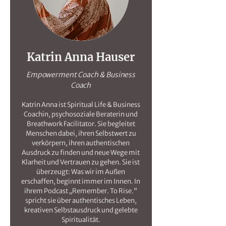
Katrin Anna Hauser
Empowerment Coach & Business
Coach
Katrin Anna ist Spiritual Life & Business
Coachin, psychosoziale Beraterin und
Breathwork Facilitator. Sie begleitet
Menschen dabei, ihren Selbstwert zu
verkörpern, ihren authentischen
Ausdruck zu finden und neue Wege mit
Klarheit und Vertrauen zu gehen. Sie ist
überzeugt: Was wir im Außen
erschaffen, beginnt immer im Innen. In
ihrem Podcast „Remember. To Rise.“
spricht sie über authentisches Leben,
kreativen Selbstausdruck und gelebte
Spiritualität.