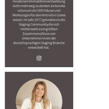
modernen Immobilienvermarktung
nicht mehr weg zu denken sie konnte
schon um die 500 Häuser und
Wohnungen für den Vertrieb in Szene
setzen. Im Jahr 2017 gründete sie die
Staging Community die sich
mittlerweile zum größten
Zusammenschluss von
Unternehmer:innen der
deutschsprachigen Staging Branche
entwickelt hat.